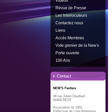
Vidéos
Revue de Presse
Les Interlocuteurs
Contactez nous
Liens
Accès Membres
Vide grenier de la New's
Porte ouverte
100 Ans
Contact
NEW'S Fanfare
38 rue Julien Douillard
44400 REZE
Association loi 1901.
Préfecture de Loire Atlantique.