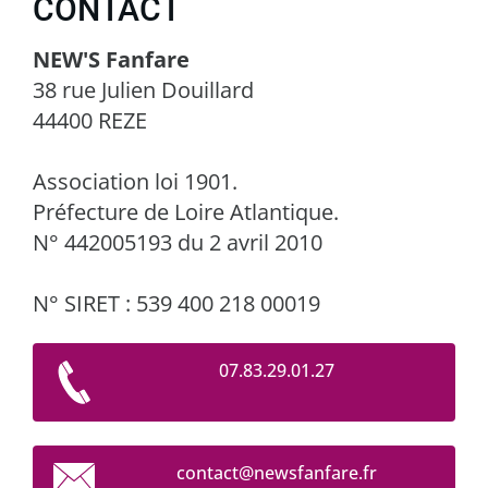
CONTACT
NEW'S Fanfare
38 rue Julien Douillard
44400 REZE
Association loi 1901.
Préfecture de Loire Atlantique.
N° 442005193 du 2 avril 2010
N° SIRET : 539 400 218 00019
07.83.29.01.27
contact@
newsfanf
are.fr